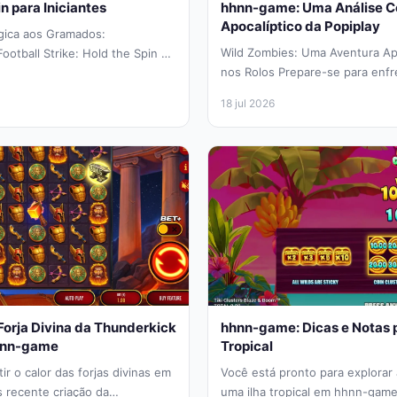
n para Iniciantes
hhnn-game: Uma Análise C
Apocalíptico da Popiplay
gica aos Gramados:
Wild Zombies: Uma Aventura Apoc
otball Strike: Hold the Spin Se
nos Rolos Prepare-se para enfr
cidade dos jogos...
com um sorriso no rosto. O...
18 jul 2026
orja Divina da Thunderkick
hhnn-game: Dicas e Notas 
hnn-game
Tropical
ir o calor das forjas divinas em
Você está pronto para explorar
 recente criação da
uma ilha tropical em hhnn-gam