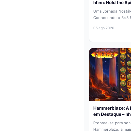
hhnn: Hold the Spi
Uma Jornada Nostál
Conhecendo o 3×3 Fo
você gosta da simpli
05 ago 2026
Hammerblaze: A F
em Destaque – h
Prepare-se para sent
Hammerblaze, a mais