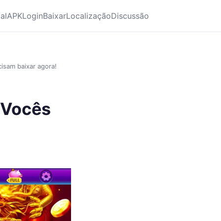
ial
APK
Login
Baixar
Localização
Discussão
isam baixar agora!
! Vocês