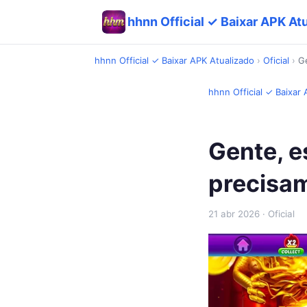
hhnn Official ✓ Baixar APK At
hhnn Official ✓ Baixar APK Atualizado
›
Oficial
›
Ge
hhnn Official ✓ Baixar
Gente, e
precisam
21 abr 2026
· Oficial