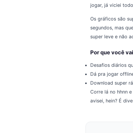
jogar, já viciei to
Os gráficos são su
segundos, mas quer
super leve e não a
Por que você vai
Desafios diários q
Dá pra jogar offli
Download super ráp
Corre lá no hhnn e
avisei, hein? É di